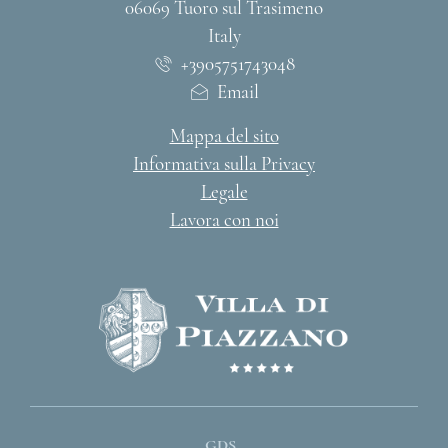
06069 Tuoro sul Trasimeno
Italy
+3905751743048
Email
Mappa del sito
Informativa sulla Privacy
Legale
Lavora con noi
GDS