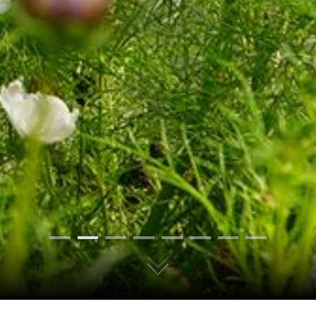
01
02
03
04
05
06
07
08